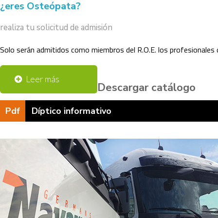
¿eres Osteópata?
realiza tu solicitud de admisión
Solo serán admitidos como miembros del R.O.E. los profesionales 
Leer más
Descargar catálogo
Pdf
Díptico informativo