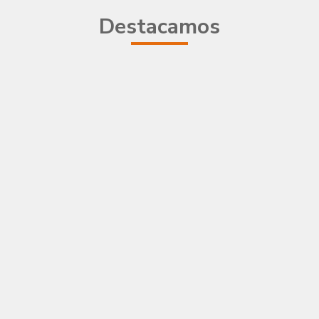
Destacamos
En 
web
con
nos